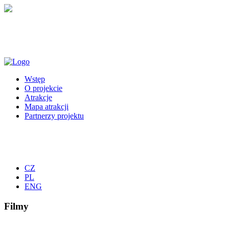
Wstęp
O projekcie
Atrakcje
Mapa atrakcji
Partnerzy projektu
CZ
PL
ENG
Filmy