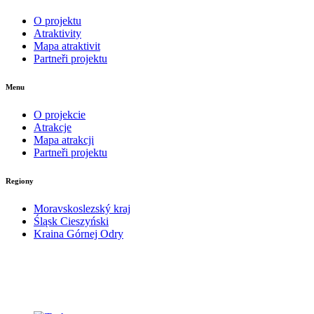
O projektu
Atraktivity
Mapa atraktivit
Partneři projektu
Menu
O projekcie
Atrakcje
Mapa atrakcji
Partneři projektu
Regiony
Moravskoslezský kraj
Śląsk Cieszyński
Kraina Górnej Odry