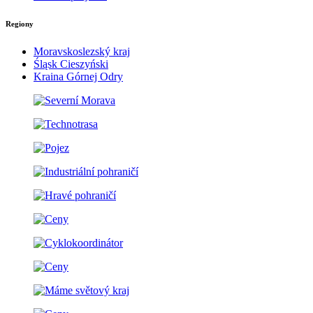
Regiony
Moravskoslezský kraj
Śląsk Cieszyński
Kraina Górnej Odry