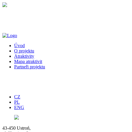
Úvod
O projektu
Atraktivity
Mapa atraktivit
Partneři projektu
CZ
PL
ENG
43-450 Ustroń,