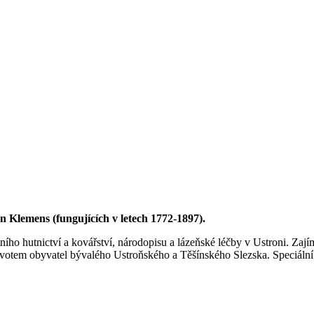
 Klemens (fungujících v letech 1772-1897).
stního hutnictví a kovářství, národopisu a lázeňské léčby v Ustroni. Za
otem obyvatel bývalého Ustroňského a Těšínského Slezska. Speciální atr