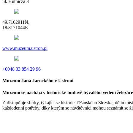
ul. Hutnicza 3
49.7162911N,
18.8171044E
www.muzeum.ustron.pl
+0048 33 854 29 96
Muzeum Jana Jarockého v Ustroni
Muzeum se nachází v historické budově bývalého vedení železáren
Zpřístupňuje sbírky, týkající se historie Těšínského Slezska, dějin mí
každodenní potřeby, díky kterým se návštěvníci mohou seznámit se živ