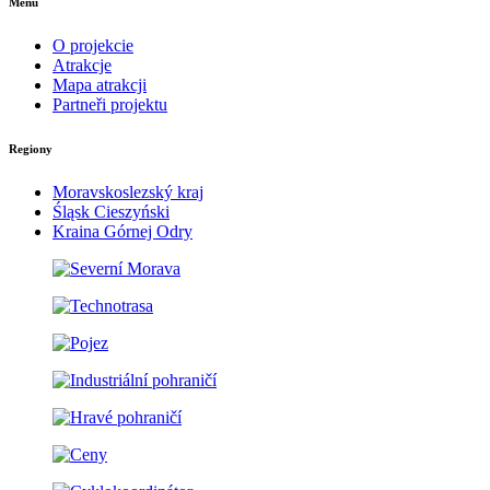
Menu
O projekcie
Atrakcje
Mapa atrakcji
Partneři projektu
Regiony
Moravskoslezský kraj
Śląsk Cieszyński
Kraina Górnej Odry