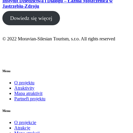
Instytut Dziedzictwa i Dialogu – Łaźnia Moszczenica w
Jastrzębiu-Zdroju
Dowiedz się więcej
© 2022 Moravian-Silesian Tourism, s.r.o. All rights reserved
Menu
O projektu
Atraktivity
Mapa atraktivit
Partneři projektu
Menu
O projekcie
Atrakcje