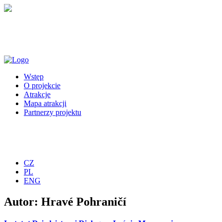
Wstęp
O projekcie
Atrakcje
Mapa atrakcji
Partnerzy projektu
CZ
PL
ENG
Autor:
Hravé Pohraničí