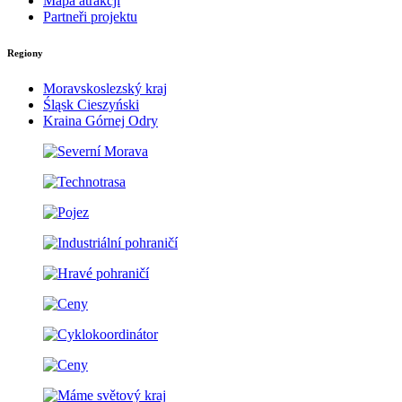
Mapa atrakcji
Partneři projektu
Regiony
Moravskoslezský kraj
Śląsk Cieszyński
Kraina Górnej Odry